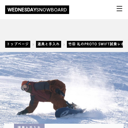
WEDNESDAY
SNOWBOARD
トップページ
道具と手入れ
竹田 礼のPROTO SWIFT試乗レポート 
道具と手入れ