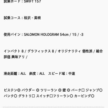
試乗ボード：SWIFT 157
試乗コース：桂沢・美唄
使用バイン：SALOMON HOLOGRAM 54cm / 15 / -3
インパクト 8 / グラフィックス 8 / オリジナリティ 個性派 / 総合
評価 興味アリ /
滑走距離：ALL 斜度：ALL スピード域：中速
ピステン◎ パウダー ◎ ツリーラン ◎ 壁 ◎ パーク□ ジャンプ〇
バンク〇 グラトリ□ スイッチ□フリーラン〇 カービング〇