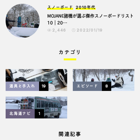
スノーボード
2010年代
MOJANE諸橋が選ぶ傑作スノーボードリスト
10｜20…
2,446
2022/01/19
ステッカーチューン
ステッカーチューン
カスタマイズ
カスタマイズ
カテゴリ
スノーボード
スノーボード
スノーボードをドレスアップ！ステッカー
スノーボードをドレスアップ！ステッカー
チューンの世界
チューンの世界
9,564
9,564
2022/08/19
2022/08/19
道具と手入れ
19
エピソード
8
北海道
DIY
スノーボードケース
サーフィン
ルイス・ハミルトン
保管
ルイス・ハミルトンが冬の北海道でサーフ!?
室内保管用のスノーボードケースを作ろう!
ぶきっちょでも…
4,035
2021/11/26
北海道ナビ
1
5,094
2021/11/14
関連記事
スノーボード
北海道
サーフィン
2010年代
ルイス・ハミルトン