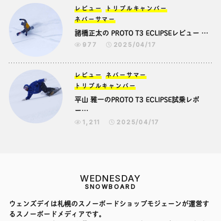
レビュー
トリプルキャンバー
ネバーサマー
諸橋正太の PROTO T3 ECLIPSEレビュー …
977
2025/04/17
レビュー
ネバーサマー
トリプルキャンバー
平山 雅一のPROTO T3 ECLIPSE試乗レポ
ー…
1,211
2025/04/17
WEDNESDAY
SNOWBOARD
ウェンズデイは札幌のスノーボードショップモジェーンが運営す
るスノーボードメディアです。