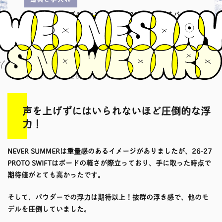
レビュー
トリプルキャンバー
2026-2027
ネバーサ
マー
竹田 礼のPROTO SWIFT試乗レポ
ート / 26-27 NEVER SUMMER
113
2026/06/08
声を上げずにはいられないほど圧倒的な浮
力！
NEVER SUMMERは重量感のあるイメージがありましたが、
26-27
PROTO SWIFT
はボードの軽さが際立っており、手に取った時点で
期待値がとても高かったです。
そして、パウダーでの浮力は期待以上！抜群の浮き感で、他のモ
デルを圧倒していました。