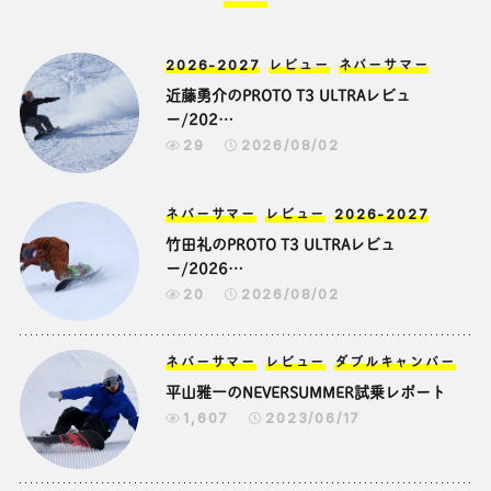
MOJANE諸橋が選ぶ傑作スノーボードリスト
ルイス・ハミルトンが冬の北海道でサーフ!?
10｜20…
4,035
2021/11/26
2026-2027
レビュー
ネバーサマー
2,446
2022/01/19
近藤勇介のPROTO T3 ULTRAレビュ
ー/202…
DIY
ゲレンデ
スノーボードケース
スノーボード
携帯食
保管
29
2026/08/02
パフォーマンス
室内保管用のスノーボードケースを作ろう!
ぶきっちょでも…
スノーボーディングの為の携帯食｜パフォ
ーマンスを落とさ…
ネバーサマー
レビュー
2026-2027
5,094
2021/11/14
竹田礼のPROTO T3 ULTRAレビュ
3,689
2021/10/25
ー/2026…
2026-2027
レビュー
ネバーサマー
レビュー
ネバーサマー
ダブルキャンバー
20
2026/08/02
トリプルキャンバー
近藤勇介のNEVER SUMMER試乗レポート
平山 雅一のPROTO SWIFT試乗レポート /
2,723
2023/06/17
2…
ネバーサマー
レビュー
ダブルキャンバー
平山雅一のNEVERSUMMER試乗レポート
123
2026/06/06
1,607
2023/06/17